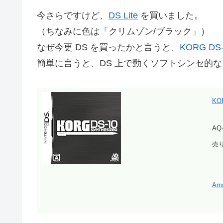
今さらですけど、
DS Lite
を買いました。
（ちなみに色は「クリムゾン/ブラック」）
なぜ今更 DS を買ったかと言うと、
KORG DS
簡単に言うと、DS 上で動くソフトシンセ的
KO
AQ
売り
Am