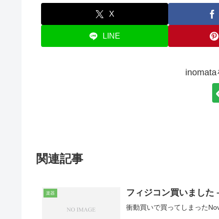
X
LINE
inoma
関連記事
フィジコン買いました – No
楽器
衝動買いで買ってしまったNovati