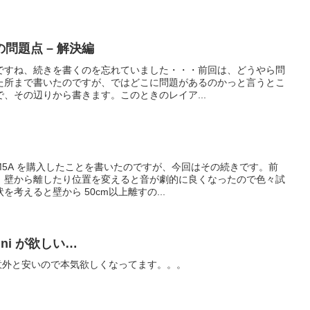
問題点 – 解決編
ですね、続きを書くのを忘れていました・・・前回は、どうやら問
た所まで書いたのですが、ではどこに問題があるのかっと言うとこ
、その辺りから書きます。このときのレイア...
M5A を購入したことを書いたのですが、今回はその続きです。前
、壁から離したり位置を変えると音が劇的に良くなったので色々試
考えると壁から 50cm以上離すの...
ini が欲しい…
niが意外と安いので本気欲しくなってます。。。