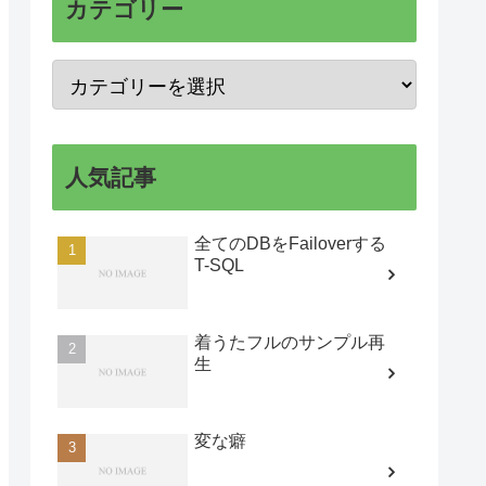
カテゴリー
人気記事
全てのDBをFailoverする
T-SQL
着うたフルのサンプル再
生
変な癖