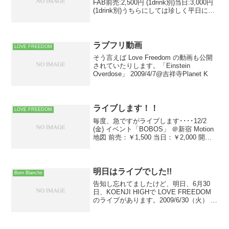
FAB前売:2,500円 (1drink別)当日:3,000円
(1drink別)うちらにしては珍しく平日にや
るので、予定があいてたら遊びに来てく
ださい。出演は20時位からの予定、イ
ベ...
ラブフリ動画
LOVE FREEDOM
そう言えば Love Freedom の動画も公開
されていたりします。「Einstein
Overdose」 2009/4/7@吉祥寺Planet K
ライブします！！
LOVE FREEDOM
毎度、急ですがライブします････12/2
(金) イベント「BOBOS」 ＠新宿 Motion
地図 前売：￥1,500 当日：￥2,000 開
場：18:00 開演：18:30出演は 20時頃の予
定です。よかったら、見に来てくださ
い。
明日はライブでした!!
Born Blanchir
告知し忘れてましたけど、明日、6月30
日、KOENJI HIGHで LOVE FREEDOM
のライブがあります。2009/6/30（火） ＠
高円寺HIGH イベント『Runner's High
vol.25』高円寺HIGHに初登場！LOV...