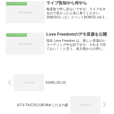
ライブ告知やら何やら
LOVE FREEDOM
毎度急で申し訳ないですが、ライブをす
るので良かったら見に来てください。
2006/3/11（土）イベントBOBOS vol.2＠
新宿MOTION開場18:00開演18:30前売
1,500 円（1ドリンク別）前売2,000 円
2006/3/18...
Love Freedomのデモ音源を公開
LOVE FREEDOM
現在 Love Freedom は、新しい音源のレ
コーディング中な訳ですが、それまで待
てない！！と言う、各方面からの声にお
応えして？、MySpace にて Love
Freedom のデモ音源を公開しました！！
現在以下の曲のデモバージョンが...
KORG DS-10
6/7-8 TAICOCLUB’08＠こだまの森