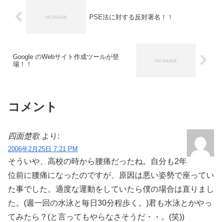
PSE法に対する反対署名！！
Google のWebサイト作成ツールが登
場！！
コメント
四面楚歌
より:
2006年2月25日 7:21 PM
そういや、高校の時から腰痛だったね。自分も2年
位前に腰痛になったのですが、原因は悪い姿勢で座ってい
た事でした。適度な運動をしていたら僕の場合は直りまし
た。(週一回の水泳と毎日30分程歩く。)君も水泳とかやっ
てみたら？(と言ってもやらなさそうだ・・。(笑))