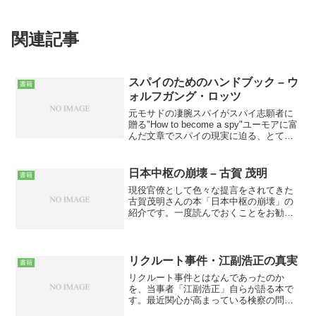
関連記事
スパイのためのハンドブック – ウ
書籍
ォルフガング・ロッツ
元モサドの凄腕スパイがスパイ志願者に
贈る"How to become a spy"ユーモアに富
んだ文章でスパイの現実に迫る、とても
面白い本です。
日本中枢の崩壊 – 古賀 茂明
書籍
現役官僚として色々な提言をされてきた
古賀茂明さんの本「日本中枢の崩壊」の
紹介です。一度読んでおくことをお勧め
します。
リクルート事件・江副浩正の真実
書籍
リクルート事件とはなんであったのか
を、当事者「江副浩正」自らが語る本で
す。最近関心が高まっている検察の問題
について知る事が出来る本です。