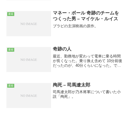
マネー・ボール 奇跡のチームを
書籍
つくった男 – マイケル・ルイス
ブラピの主演映画の原作。
奇跡の人
書籍
最近、勤務地が変わって電車に乗る時間
が長くなった。乗り換え含めて 10分前後
だったのが、40分くらいになった。で、
久しぶりに図書館へ通うようになった。
以前、新宿方面で働いてたときは本を借
りて通勤中に読んでたんだけど、勤務先
が近所になったとた...
殉死 – 司馬遼太郎
書籍
司馬遼太郎が乃木将軍について書いた小
説「殉死」。