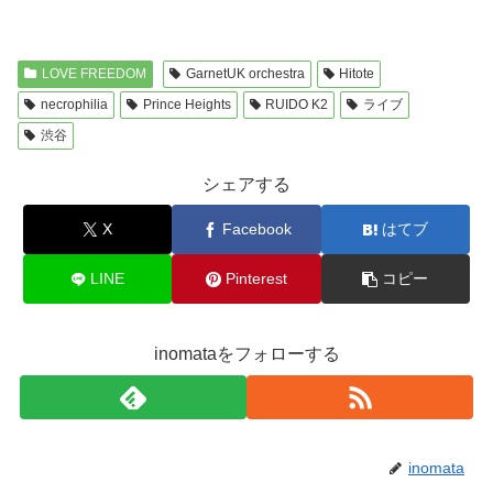
LOVE FREEDOM
GarnetUK orchestra
Hitote
necrophilia
Prince Heights
RUIDO K2
ライブ
渋谷
シェアする
X
Facebook
はてブ
LINE
Pinterest
コピー
inomataをフォローする
inomata