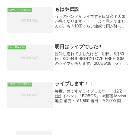
らしいので、ぜひ足を運んでみてくださ
い！！攻殻機動隊 STAND ALONE
もはや伝説
LOVE FREEDOM
COMPLE...
うちのバンドがライブする日は必ず天気
が悪くなります・・・・よく覚えてませ
んが、もう10回くらい連続で雨が降って
ます･･･もともと、4人のバンドだったん
ですが、その頃はまったく雨が降らず、
むしろ必ず晴れるといった感じでた。そ
れがメンバーが一人...
明日はライブでした!!
Born Blanchir
告知し忘れてましたけど、明日、6月30
日、KOENJI HIGHで LOVE FREEDOM
のライブがあります。2009/6/30（火） ＠
高円寺HIGH イベント『Runner's High
vol.25』高円寺HIGHに初登場！LOV...
ライブします！！
LOVE FREEDOM
毎度、急ですがライブします････12/2
(金) イベント「BOBOS」 ＠新宿 Motion
地図 前売：￥1,500 当日：￥2,000 開
場：18:00 開演：18:30出演は 20時頃の予
定です。よかったら、見に来てくださ
い。