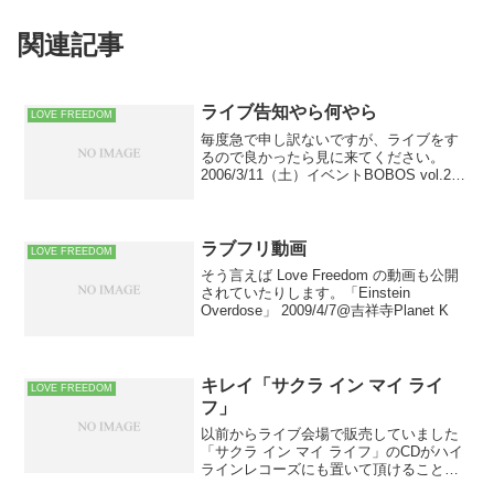
関連記事
ライブ告知やら何やら
LOVE FREEDOM
毎度急で申し訳ないですが、ライブをす
るので良かったら見に来てください。
2006/3/11（土）イベントBOBOS vol.2＠
新宿MOTION開場18:00開演18:30前売
1,500 円（1ドリンク別）前売2,000 円
2006/3/18...
ラブフリ動画
LOVE FREEDOM
そう言えば Love Freedom の動画も公開
されていたりします。「Einstein
Overdose」 2009/4/7@吉祥寺Planet K
キレイ「サクラ イン マイ ライ
LOVE FREEDOM
フ」
以前からライブ会場で販売していました
「サクラ イン マイ ライフ」のCDがハイ
ラインレコーズにも置いて頂けることに
なりました！！委託販売コーナーにある