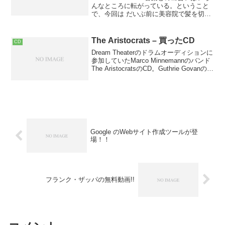
んなところに転がっている。ということ
で、今回は だいぶ前に美容院で髪を切っ
てもらってる時にアシスタントの Kさん
から薦められた Jazztronik 。Jazztronik
のニューアルバム『C...
The Aristocrats – 買ったCD
CD
Dream Theaterのドラムオーディションに
参加していたMarco Minnemannのバンド
The AristocratsのCD。Guthrie Govanのギ
ターがとても良いです。
Google のWebサイト作成ツールが登
場！！
フランク・ザッパの無料動画!!