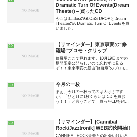
Dramatic Turn Of Events(Dream
Theater) – 買ったCD
今回はBattlesのGLOSS DROPとDream
TheaterのA Dramatic Turn Of Eventsを買
いました。
【リマインダー】東京事変の“修
CD
羅場”プロモ・クリップ
修羅場ここで見れます。10月19日までの
期間限定公開らしいので忘れずに見る
ぞ！！東京事変の新曲“修羅場”のプロモ・
クリップを期間限定でフル公開メンバー
増えたんだね･･･知らなかった。プラマイ
ゼロって感じですか？？
今月の一枚
CD
まぁ、今月の一枚ってのは大げさです
が、「ひと月に1枚くらいは CD を買お
う！！」と言うことで、買ったCDを紹介
して行こうかなぁ･･･と思います。（いつ
まで続くかなぁ・・・）ハイ!、というこ
とで記念すべき？一枚目は？ Octavarium
...
【リマインダー】[Cannibal
CD
Rock/Jazztronik] WEB試聴開始!!
CANNIBAL ROCK音楽との出会いはいろ